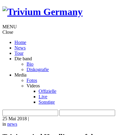
MENU
Close
Home
News
Tour
Die band
Bio
Diskografie
Media
Fotos
Videos
Offizielle
Live
Sonstige
25 Mai 2018
|
in
news