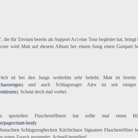
", die für Trivium bereits als Support Act eine Tour begleitet hat, bring
core wird Matt auf diesem Album bei einem Song einen Gastpart bei
itch ist bei den Jungs weiterhin sehr beliebt. Matt ist bereits 
chaosreigns
) und auch Schlagzeuger Alex ist seit einiger
entdrums
). Schaut doch mal vorbei.
z speziellen Flaschenöffnern hat sollte mal einen Bl
om/pages/matt-heafy
brauchten Schlagzeugbecken Kiichichaos Signature Flaschenöffner bes
en guten Zweck gespendet. Schnell bestellen!